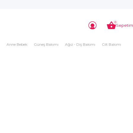
0
Sepetim
Anne Bebek
Güneş Bakımı
Ağız - Diş Bakımı
Cilt Bakımı