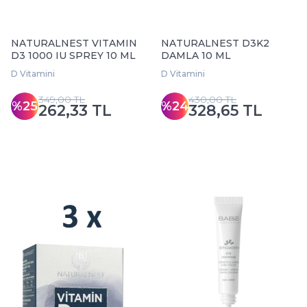
NATURALNEST VITAMIN
NATURALNEST D3K2
D3 1000 IU SPREY 10 ML
DAMLA 10 ML
D Vitamini
D Vitamini
349,00 TL
430,00 TL
%25
%24
262,33 TL
328,65 TL