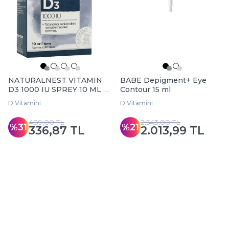
NATURALNEST VITAMIN
BABE Depigment+ Eye
D3 1000 IU SPREY 10 ML 3
Contour 15 ml
AL 2 ÖDE
D Vitamini
D Vitamini
489,00 TL
2.543,00 TL
%31
%21
336,87 TL
2.013,99 TL