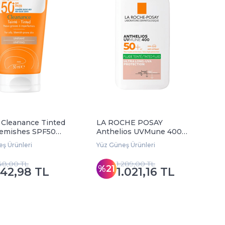
Cleanance Tinted
LA ROCHE POSAY
lemishes SPF50+
Anthelios UVMune 400
g 50 ml
Oil Control Tinted Fluide
ş Ürünleri
Yüz Güneş Ürünleri
50 ml
48,00 TL
1.289,00 TL
%21
42,98 TL
1.021,16 TL