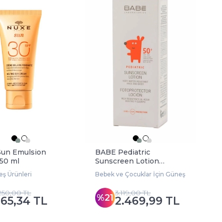
un Emulsion
BABE Pediatric
50 ml
Sunscreen Lotion
SPF50+ 100 ml
ş Ürünleri
Bebek ve Çocuklar İçin Güneş Ürünleri
.250,00 TL
3.119,00 TL
%21
65,34 TL
2.469,99 TL