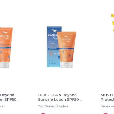
 Beyond
DEAD SEA & Beyond
MUSTEL
on SPF50 75
Sunsafe Lotion SPF50
Protec
150 ml
200 ml
leri
Yüz Güneş Ürünleri
Bebek ve