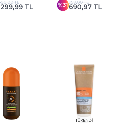
.500,00 TL
999,00 TL
%31
.299,99 TL
690,97 TL
TÜKENDI