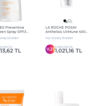
X Preventiva
LA ROCHE POSAY
een Spray SPF30+
Anthelios UVMune 400
Hydrating Cream Tinted
neş Ürünleri
Yüz Güneş Ürünleri
SPF50+ 50 ml
99,00 TL
1.289,00 TL
%21
13,62 TL
1.021,16 TL