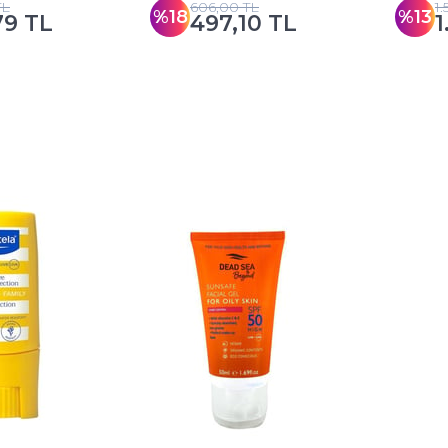
TL
606,00 TL
1
%18
%13
79 TL
497,10 TL
1