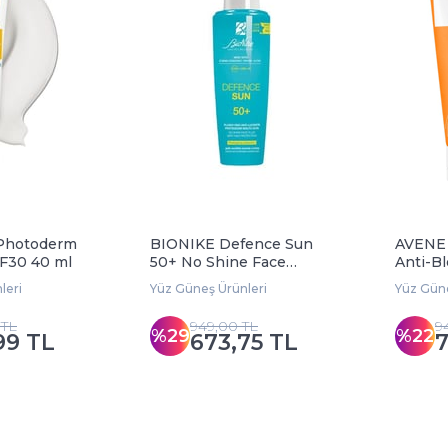
Photoderm
BIONIKE Defence Sun
AVENE 
F30 40 ml
50+ No Shine Face
Anti-B
Fluide 50 ml
Unifyin
leri
Yüz Güneş Ürünleri
Yüz Güne
 TL
949,00 TL
9
%29
%22
99 TL
673,75 TL
7