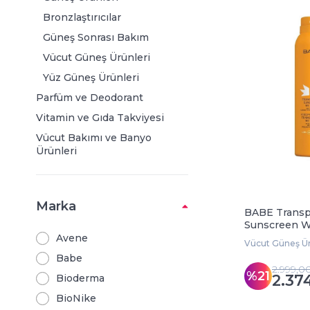
Bronzlaştırıcılar
Güneş Sonrası Bakım
Vücut Güneş Ürünleri
Yüz Güneş Ürünleri
Parfüm ve Deodorant
Vitamin ve Gıda Takviyesi
Vücut Bakımı ve Banyo
Ürünleri
Saç Bakımı
Sağlık ve Medikal Ürünler
Marka
Süpermarket
BABE Transp
Sunscreen W
Anne Bebek
SPF50 200 m
Avene
Vücut Güneş Ür
Ağız - Diş Bakımı
Babe
2.999,0
Cilt Bakımı
%21
2.37
Bioderma
Makyaj
BioNike