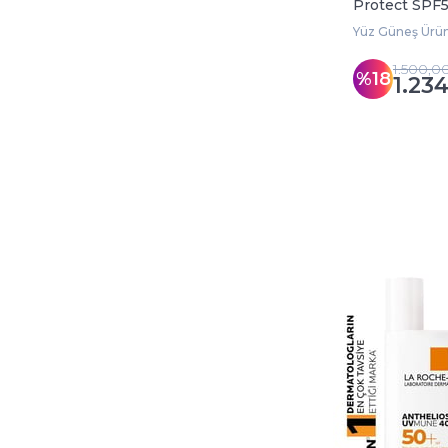
Protect SPF
Yüz Güneş Ürün
1.500,0
%18
1.23