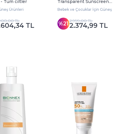
- Tüm ciltler
Transparent Sunscreen
Wet Skin SPF50+ 200 ml
neş Ürünleri
Bebek ve Çocuklar İçin Güneş Ürünleri
.900,00 TL
2.999,00 TL
%21
.604,34 TL
2.374,99 TL