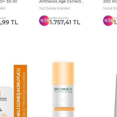
50+ 30 ml
Anthelios Age Correct
200 ml 
SPF50+ Daily Light
leri
Yüz Güneş Ürünleri
Vücut Gü
Cream 50 ml
0 TL
2.159,00 TL
1
%19
%16
4,99 TL
1.757,41 TL
1