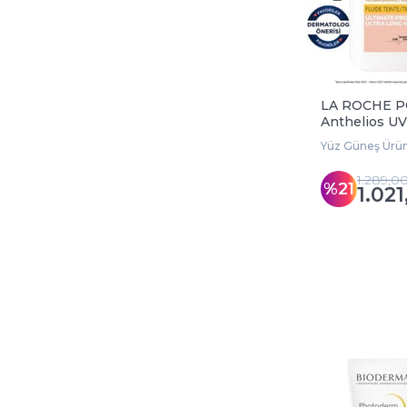
LA ROCHE P
Anthelios 
SPF50+ Tinte
Yüz Güneş Ürün
ml
1.289,0
%21
1.021