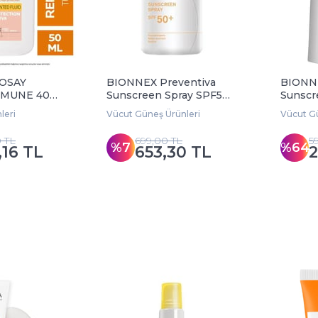
OSAY
BIONNEX Preventiva
BIONNE
UVMUNE 400
Sunscreen Spray SPF50+
Sunscr
d Fluid 50
150 ml
200 ml
leri
Vücut Güneş Ürünleri
Vücut Gü
0 TL
699,00 TL
5
%7
%64
,16 TL
653,30 TL
2