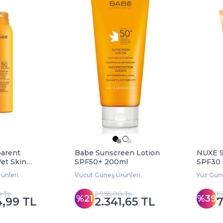
arent
Babe Sunscreen Lotion
NUXE S
et Skin
SPF50+ 200ml
SPF30 
l
ünleri
Vücut Güneş Ürünleri
Yüz Güne
0 TL
2.955,00 TL
1
%21
%39
4,99 TL
2.341,65 TL
7