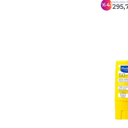
501,00 
%41
295,