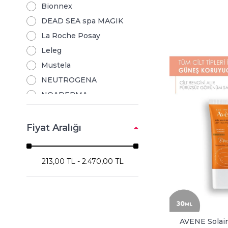
Bionnex
DEAD SEA spa MAGIK
La Roche Posay
Leleg
Mustela
NEUTROGENA
NOADERMA
Nuxe
SVR
Fiyat Aralığı
Vichy
213,00 TL - 2.470,00 TL
AVENE Solair