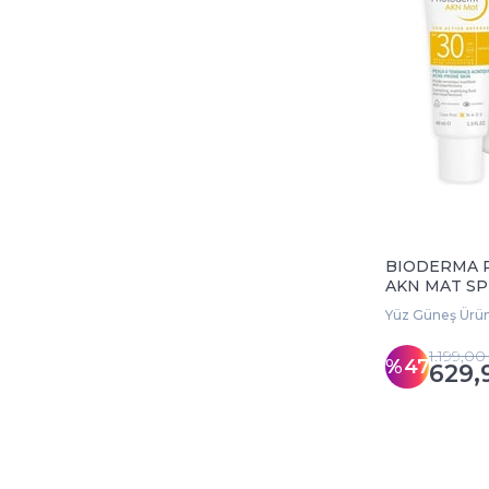
BIODERMA 
AKN MAT SP
Yüz Güneş Ürün
1.199,00
%47
629,