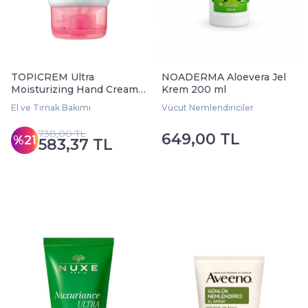
TOPICREM Ultra
NOADERMA Aloevera Jel
Moisturizing Hand Cream
Krem 200 ml
50 ml
El ve Tırnak Bakımı
Vücut Nemlendiriciler
738,00 TL
649,00 TL
%21
583,37 TL