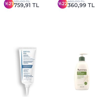
959,00 TL
460,00 TL
%21
%22
759,91 TL
360,99 TL