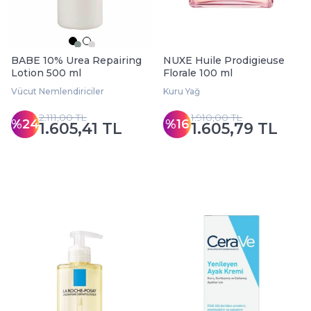
BABE 10% Urea Repairing
NUXE Huile Prodigieuse
Lotion 500 ml
Florale 100 ml
Vücut Nemlendiriciler
Kuru Yağ
2.111,00 TL
1.910,00 TL
%24
%16
1.605,41 TL
1.605,79 TL