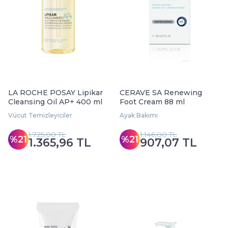
LA ROCHE POSAY Lipikar
CERAVE SA Renewing
Cleansing Oil AP+ 400 ml
Foot Cream 88 ml
Vücut Temizleyiciler
Ayak Bakımı
1.725,00 TL
1.146,00 TL
%21
%21
1.365,96 TL
907,07 TL