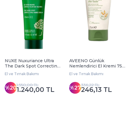
NUXE Nuxuriance Ultra
AVEENO Günlük
The Dark Spot Correcting
Nemlendirici El Kremi 75
Hand Cream 75 ml
ml
El ve Tırnak Bakımı
El ve Tırnak Bakımı
1.550,00 TL
336,22 TL
%20
%27
1.240,00 TL
246,13 TL