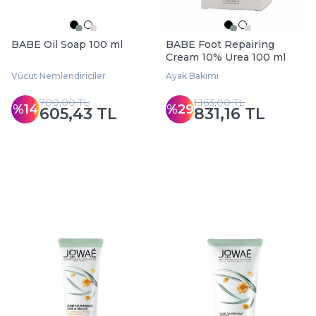
BABE Oil Soap 100 ml
BABE Foot Repairing
Cream 10% Urea 100 ml
Vücut Nemlendiriciler
Ayak Bakımı
700,00 TL
1.163,00 TL
%14
%29
605,43 TL
831,16 TL