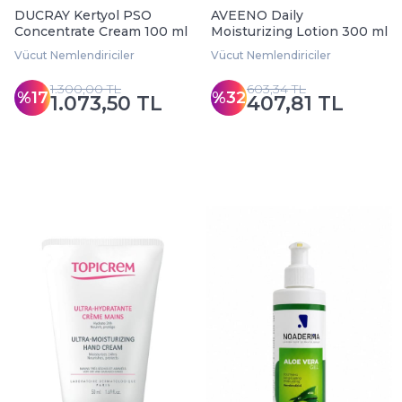
DUCRAY Kertyol PSO
AVEENO Daily
Concentrate Cream 100 ml
Moisturizing Lotion 300 ml
Vücut Nemlendiriciler
Vücut Nemlendiriciler
1.300,00 TL
603,34 TL
%17
%32
1.073,50 TL
407,81 TL