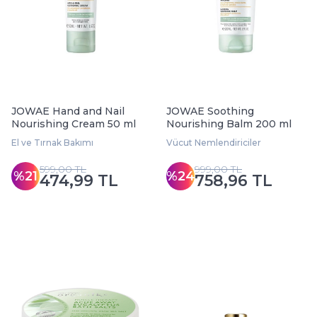
JOWAE Hand and Nail
JOWAE Soothing
Nourishing Cream 50 ml
Nourishing Balm 200 ml
El ve Tırnak Bakımı
Vücut Nemlendiriciler
599,00 TL
999,00 TL
%21
%24
474,99 TL
758,96 TL