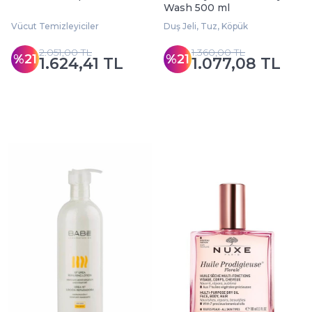
Wash 500 ml
Vücut Temizleyiciler
Duş Jeli, Tuz, Köpük
2.051,00 TL
1.360,00 TL
%21
%21
1.624,41 TL
1.077,08 TL