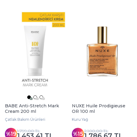
BABE Anti-Stretch Mark
NUXE Huile Prodigieuse
Cream 200 ml
OR 100 ml
Çatlak Bakım Ürünleri
Kuru Yağ
1.799,00 TL
2.100,00 TL
%19
%15
1.453,41 TL
1.786,67 TL