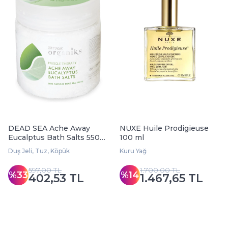
DEAD SEA Ache Away
NUXE Huile Prodigieuse
Eucalptus Bath Salts 550
100 ml
gr
Duş Jeli, Tuz, Köpük
Kuru Yağ
597,00 TL
1.700,00 TL
%33
%14
402,53 TL
1.467,65 TL