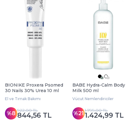
BIONIKE Proxera Psomed
BABE Hydra-Calm Body
30 Nails 30% Urea 10 ml
Milk 500 ml
El ve Tırnak Bakımı
Vücut Nemlendiriciler
922,00 TL
1.799,00 TL
%8
%21
844,56 TL
1.424,99 TL