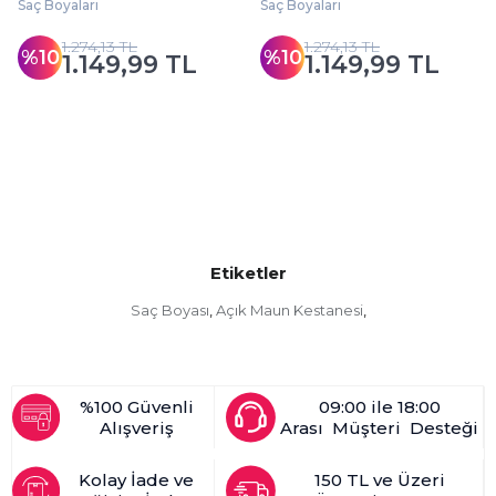
Saç Boyaları
Saç Boyaları
1.274,13 TL
1.274,13 TL
%10
%10
1.149,99 TL
1.149,99 TL
Etiketler
Saç Boyası
Açık Maun Kestanesi
,
,
%100 Güvenli
09:00 ile 18:00
Alışveriş
Arası Müşteri Desteği
Kolay İade ve
150 TL ve Üzeri