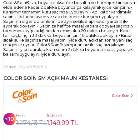
Color&Soin® saç boyasını fiksatöre boşaltın ve homojen bir karışım
elde edene kadar 2 dakika boyunca çalkalayarak iyice karıştırın. •
Karışımın tamamını kuru saçınıza uygulayın. • Aplikatör yardımıyla
saçınızı ortadan ayırın ve saç diplerinize karışımı uygulayın. •
Saçınızın diğer bölümlerini de aynı şekilde aplikatör yardımı ile
ayırarak boyayın. • Saçınıza hafifçe masaj yaparak boyayı saçınızın
tamamına uyguladığınızdan emin olun 20 dakika bekleyin. Kalın
telli saçlar için 30 dakika, beyazlar için 40 dakika bekleyin. • Biraz
sıcak su ile saçınıza masaj yapın. İyice duruladıktan sonra yeni saç
renginize uygun Color&Soin® şampuanınız ile saçınızı yıkayın. •
Saçınızı iyice duruladıktan sonra 2 dakika boyunca masaj yaparak
balsamı uygulayın. İyice durulayın.
Barkod
:
3525727539390
COLOR SOIN 5M AÇIK MAUN KESTANESİ
Color Soin
Fiyat
İndirimli
10
1.274,13 TL
1.149,99 TL