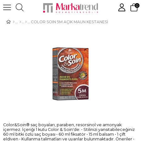
0
COLOR SOIN 5M AÇIK MAUN KESTANESİ
Color&Soin® saç boyaları, paraben, resorsinol ve amonyak
içermez. İçeriği 1 kutu Color & Soin'de: • Stilinizi yansıtabileceğiniz
60 ml bitki özlü saç boyası • 60 ml fiksatör • 15 ml balsam • 1 çift
eldiven • Kullanma talimatları ve uyarılar bulunmaktadır. Öneriler •