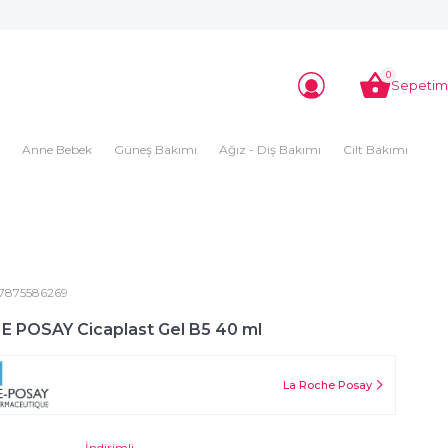
0
Sepetim
Anne Bebek
Güneş Bakımı
Ağız - Diş Bakımı
Cilt Bakımı
7875586269
 POSAY Cicaplast Gel B5 40 ml
La Roche Posay
İndirimli