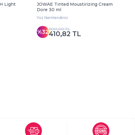
H Light
JOWAE Tinted Moustirizing Cream
B
Dore 30 ml
C
Yüz Nemlendirici
Y
600,00 TL
%32
410,82 TL