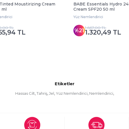
inted Moustirizing Cream
BABE Essentials Hydro 24
0 ml
Cream SPF20 50 ml
ndirici
Yüz Nemlendirici
0,00 TL
1.667,00 TL
%21
55,94 TL
1.320,49 TL
Etiketler
Hassas Cilt
Tahriş
Jel
Yüz Nemlendirici
Nemlendirici
,
,
,
,
,