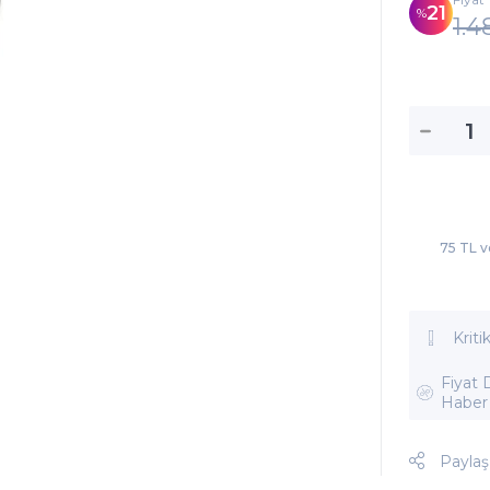
21
1.4
75 TL v
Kriti
Fiyat
Haber
Paylaş