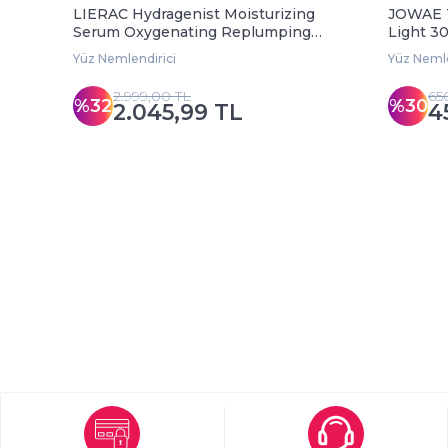
LIERAC Hydragenist Moisturizing
JOWAE T
Serum Oxygenating Replumping
Light 3
30 ml
Yüz Nemlendirici
Yüz Nemle
2.999,00 TL
65
%32
%30
2.045,99 TL
4