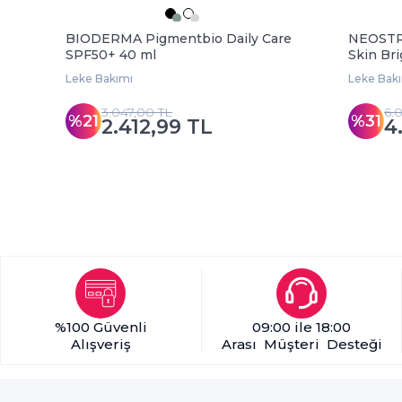
BIODERMA Pigmentbio Daily Care
NEOSTRA
SPF50+ 40 ml
Skin Br
Leke Bakımı
Leke Bak
3.047,00 TL
6.
%21
%31
2.412,99 TL
4
%100 Güvenli
09:00 ile 18:00
Alışveriş
Arası Müşteri Desteği