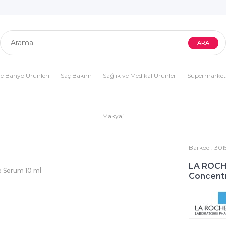
e Banyo Ürünleri
Saç Bakım
Sağlık ve Medikal Ürünler
Süpermarket
Makyaj
Barkod
:
301
LA ROCHE
e Serum 10 ml
Concentr