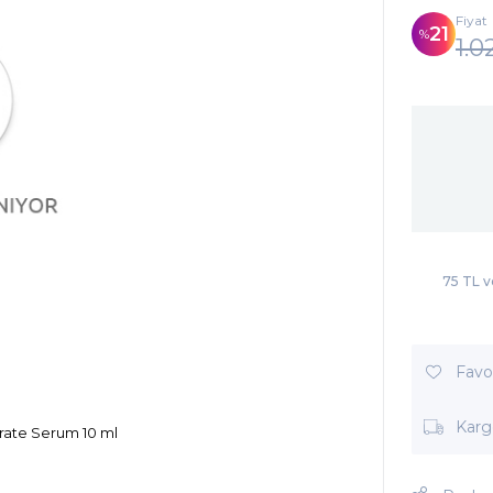
Fiyat
21
1.0
75 TL v
Favor
Karg
rate Serum 10 ml