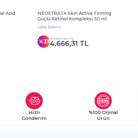
l Acid
NEOSTRATA Skin Active Firming
L
Güçlü Retinol Kompleksi 30 ml
B
Leke Bakımı
L
6.744,00 TL
%31
4.666,31 TL
Hızlı
%100 Orjinal
Gönderim
Ürün