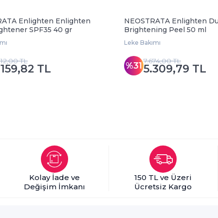
TA Enlighten Enlighten
NEOSTRATA Enlighten Dua
ightener SPF35 40 gr
Brightening Peel 50 ml
ımı
Leke Bakımı
012,00 TL
7.674,00 TL
%31
.159,82 TL
5.309,79 TL
Kolay İade ve
150 TL ve Üzeri
Değişim İmkanı
Ücretsiz Kargo