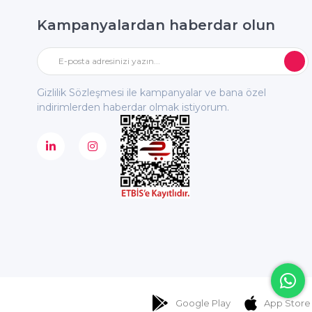
Kampanyalardan haberdar olun
Gizlilik Sözleşmesi ile kampanyalar ve bana özel
indirimlerden haberdar olmak istiyorum.
Google Play
App Store