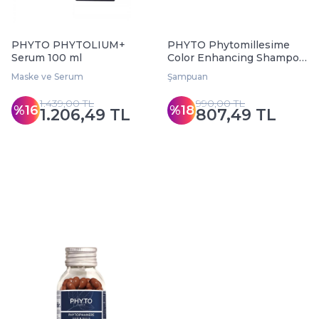
PHYTO PHYTOLIUM+
PHYTO Phytomillesime
Serum 100 ml
Color Enhancing Shampoo
200 ml - Boyalı Saçlar
Maske ve Serum
Şampuan
1.439,00 TL
990,00 TL
%16
%18
1.206,49 TL
807,49 TL