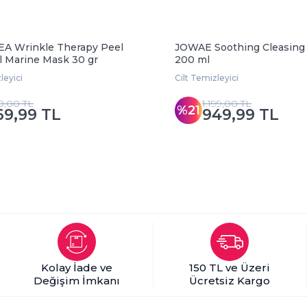
A Wrinkle Therapy Peel
JOWAE Soothing Cleasing 
l Marine Mask 30 gr
200 ml
leyici
Cilt Temizleyici
0,00 TL
1.199,00 TL
%21
69,99 TL
949,99 TL
Kolay İade ve
150 TL ve Üzeri
Değişim İmkanı
Ücretsiz Kargo