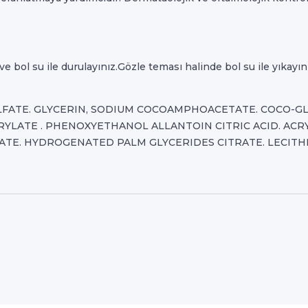
 bol su ile durulayınız.Gözle teması halinde bol su ile yıkayını
LFATE. GLYCERIN, SODIUM COCOAMPHOACETATE. COCO-GL
RYLATE . PHENOXYETHANOL ALLANTOIN CITRIC ACID. ACR
TE. HYDROGENATED PALM GLYCERIDES CITRATE. LECITHI