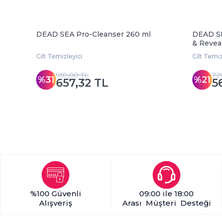
DEAD SEA Pro-Cleanser 260 ml
DEAD SE
& Revea
Cilt Temizleyici
Cilt Temiz
959,00 TL
72
%31
%21
657,32 TL
5
%100 Güvenli
09:00 ile 18:00
Alışveriş
Arası Müşteri Desteği