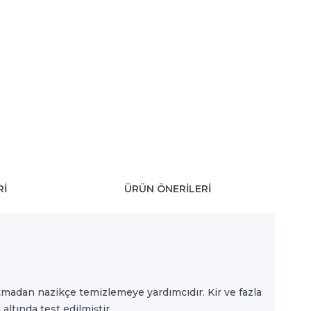
RI
ÜRÜN ÖNERILERI
urutmadan nazikçe temizlemeye yardımcıdır. Kir ve fazla
ltında test edilmiştir.