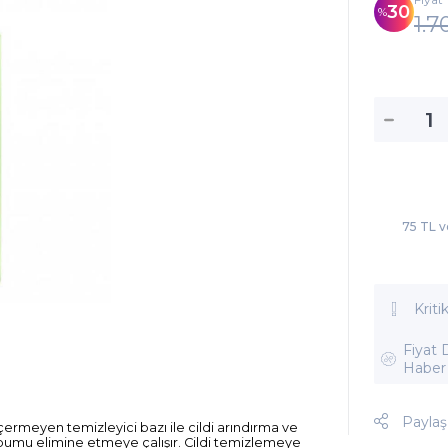
30
1.7
75 TL v
Kriti
Fiyat
Haber
Paylaş
n içermeyen temizleyici bazı ile cildi arındırma ve
bumu elimine etmeye çalışır. Cildi temizlemeye