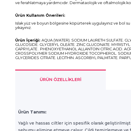
ve ferahlatmaya yardımcıdır. Dermataolojik ve oftalmolojik kont
Ürün Kullanım Önerileri:
Islak yüz ve boyun bölgesine köpürterek uygulayınız ve bol su i
yıkayınız.
Ürün İçeriği:
AQUA (WATER). SODIUM LAURETH SULFATE. G
GLUCOSIDE. GLYCERYL OLEATE. ZINC GLUCONATE. MYRISTYL
CAPRYLATE . PHENOXYETHANOL ALLANTOIN CITRIC ACID. AC
CROSSPOLYMER SODIUM HYDROXIDE TOCOPHEROL. SODIU
GLYCERIDES CITRATE. LECITHIN. ASCORBYL PALMITATE. PAR
ÜRÜN ÖZELLIKLERI
Ürün Tanımı:
Yağlı ve hassas ciltler için spesifik olarak geliştiril
sebumu elimine etmeye çalışır. Cildi temizlemeye ve fe