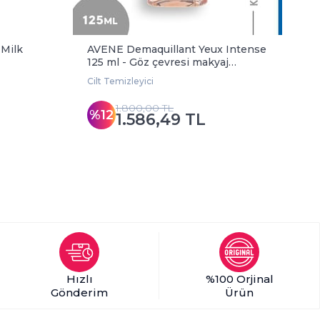
Milk
AVENE Demaquillant Yeux Intense
B
125 ml - Göz çevresi makyaj
m
temizleme
Cilt Temizleyici
C
1.800,00 TL
%12
1.586,49 TL
Hızlı
%100 Orjinal
Gönderim
Ürün