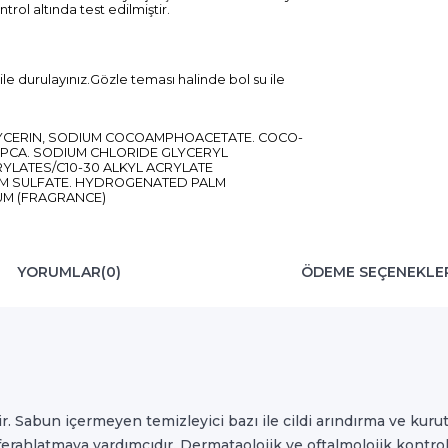
rol altında test edilmiştir.
le durulayınız.Gözle teması halinde bol su ile
LYCERIN, SODIUM COCOAMPHOACETATE. COCO-
 PCA. SODIUM CHLORIDE GLYCERYL
RYLATES/C10-30 ALKYL ACRYLATE
M SULFATE. HYDROGENATED PALM
FUM (FRAGRANCE)
YORUMLAR
(0)
ÖDEME SEÇENEKLE
miştir. Sabun içermeyen temizleyici bazı ile cildi arındırma ve k
rahlatmaya yardımcıdır. Dermataolojik ve oftalmolojik kontrol a