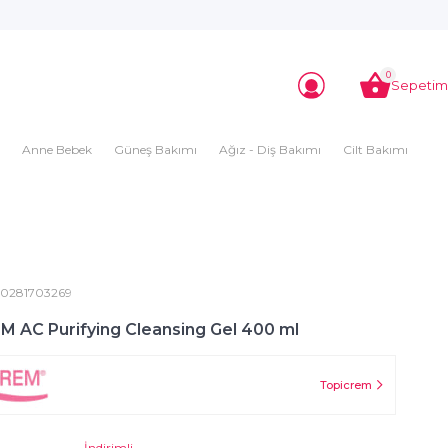
0
Sepetim
Anne Bebek
Güneş Bakımı
Ağız - Diş Bakımı
Cilt Bakımı
0281703269
 AC Purifying Cleansing Gel 400 ml
Topicrem
İndirimli