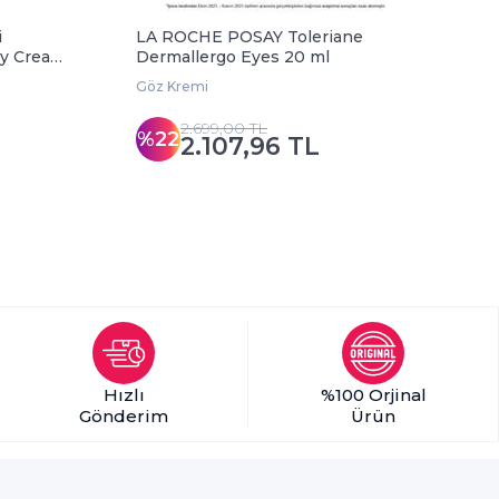
i
LA ROCHE POSAY Toleriane
N
ay Cream
Dermallergo Eyes 20 ml
1
Göz Kremi
G
2.699,00 TL
%22
2.107,96 TL
Hızlı
%100 Orjinal
Gönderim
Ürün