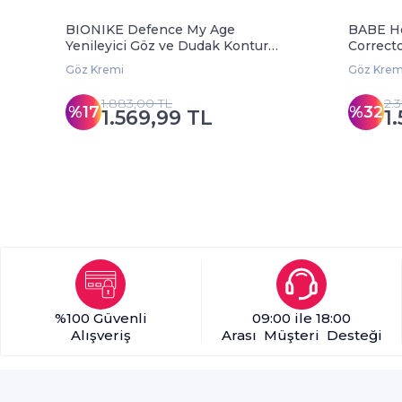
BIONIKE Defence My Age
BABE He
Yenileyici Göz ve Dudak Kontur
Correcto
Serumu 15 ml
ml
Göz Kremi
Göz Krem
1.883,00 TL
2.
%17
%32
1.569,99 TL
1
%100 Güvenli
09:00 ile 18:00
Alışveriş
Arası Müşteri Desteği