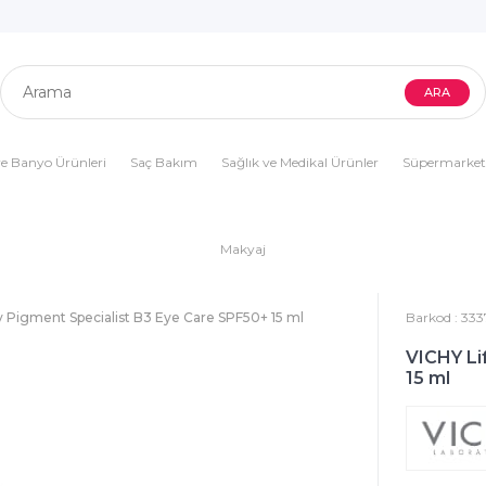
e Banyo Ürünleri
Saç Bakım
Sağlık ve Medikal Ürünler
Süpermarket
Makyaj
iv Pigment Specialist B3 Eye Care SPF50+ 15 ml
Barkod
:
333
VICHY Li
15 ml