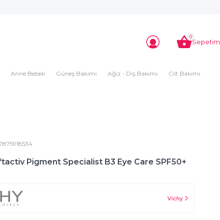
0
Sepetim
Anne Bebek
Güneş Bakımı
Ağız - Diş Bakımı
Cilt Bakımı
7875918534
ftactiv Pigment Specialist B3 Eye Care SPF50+
Vichy