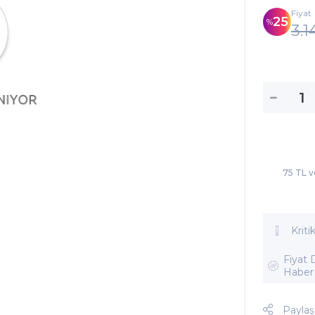
Fiyat
25
3.1
75 TL v
Kriti
Fiyat
Haber
Paylaş