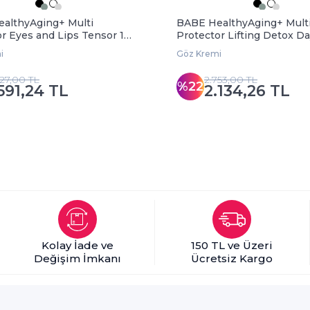
althyAging+ Multi
BABE HealthyAging+ Mult
r Eyes and Lips Tensor 15
Protector Lifting Detox D
SPF30 50 ml
i
Göz Kremi
327,00 TL
2.753,00 TL
%22
.591,24 TL
2.134,26 TL
Kolay İade ve
150 TL ve Üzeri
Değişim İmkanı
Ücretsiz Kargo